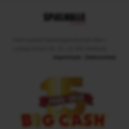
KMS Autohof Betriebsgesellschaft mbH |
Ludwig-Erhard-Str. 22
|
20 459 Hamburg
Impressum
|
Datenschutz