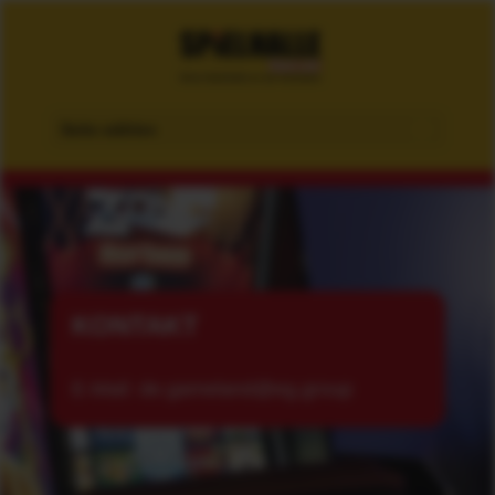
Seite wählen
KONTAKT
E-Mail: de.gameland@eg.group