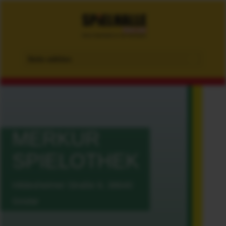
Seite wählen
MERKUR
SPIELOTHEK
Hildesheimer Straße 9, 38640
Goslar