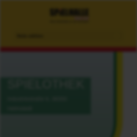
Seite wählen
SPIELOTHEK
Industriestraße 6, 38350
Helmstedt