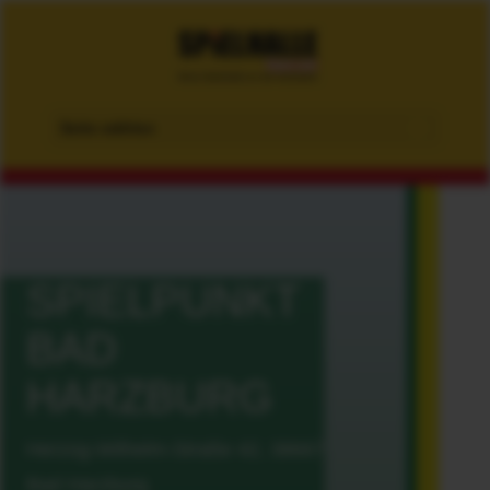
Seite wählen
SPIELPUNKT
BAD
HARZBURG
Herzog-Wilhelm-Straße 42, 38667
Bad Harzburg